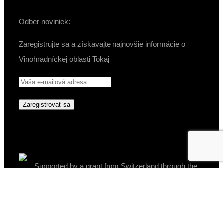
Odber noviniek:
Zaregistrujte sa a získavajte najnovšie informácie o
Vinohradníckej oblasti Tokaj
Supported by a grant from Switzerland through the
Swiss Contribution to the Enlarged European Union.
Tento projekt bol podporený prostredníctvom Programu
švajčiarsko-slovenskej spolupráce v rámci rozšírenej