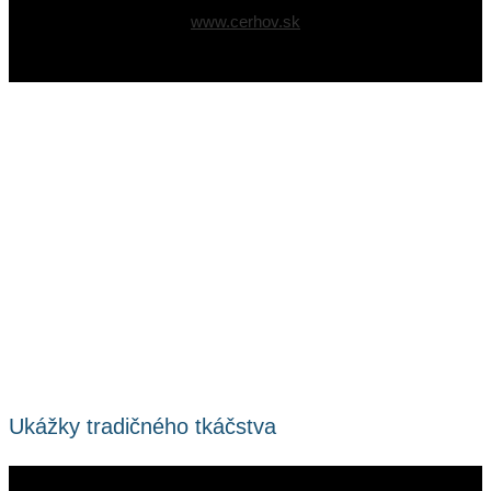
www.cerhov.sk
Ukážky tradičného tkáčstva