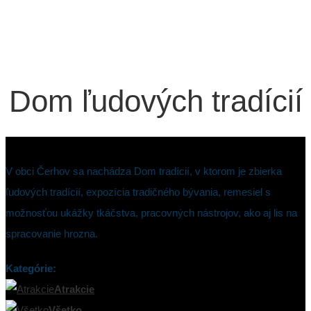
Dom ľudových tradícií
V obci Čerhov sa nachádza Dom tradícií, v ktorom je zbierka
ľudových tradícií, expozícia tradičného bývania, remesiel s
možnosťou ukážky tkáčstva, pracovných nástrojov, ako aj lis na
spracovanie hrozna.
Kategórie:
Atrakcie
Všetko