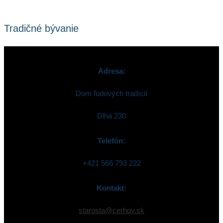
Tradičné bývanie
Adresa:
Dom ľudových tradícií
Dlhá 230
Telefón:
+421 566 793 222
Kontakt:
starosta@cerhov.sk