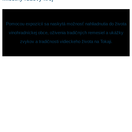
Pomocou expozícií sa naskytá možnosť nahliadnutia do života
vinohradníckej obce, oživenia tradičných remesiel a ukážky
zvykov a tradičnosti vidieckeho života na Tokaji.