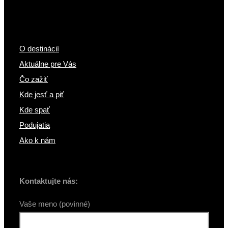
O destinácií
Aktuálne pre Vás
Čo zažiť
Kde jesť a piť
Kde spať
Podujatia
Ako k nám
Kontaktujte nás:
Vaše meno (povinné)