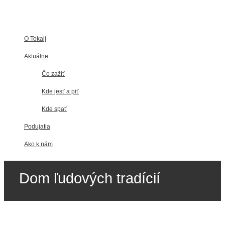
O Tokaji
Aktuálne
Čo zažiť
Kde jesť a piť
Kde spať
Podujatia
Ako k nám
Dom ľudových tradícií