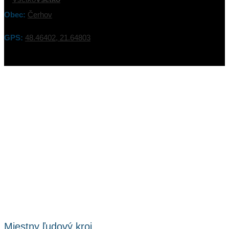
Obec:
Čerhov
GPS:
48.46402, 21.64803
Miestny ľudový kroj