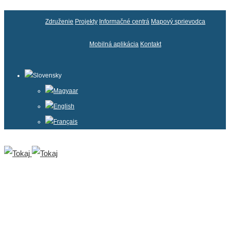
Združenie
Projekty
Informačné centrá
Mapový sprievodca
Mobilná aplikácia
Kontakt
Slovensky
Magyaar
English
Français