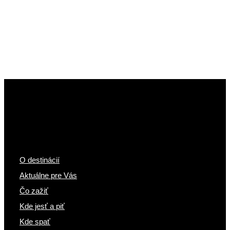
O destinácií
Aktuálne pre Vás
Čo zažiť
Kde jesť a piť
Kde spať