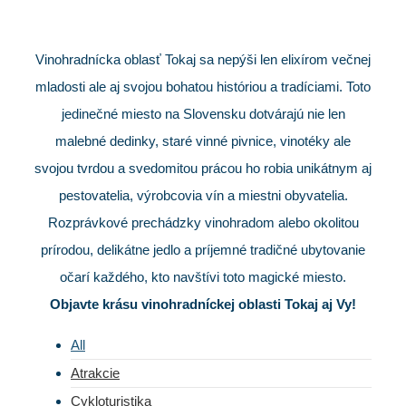
Vinohradnícka oblasť Tokaj sa nepýši len elixírom večnej
mladosti ale aj svojou bohatou históriou a tradíciami. Toto
jedinečné miesto na Slovensku dotvárajú nie len
malebné dedinky, staré vinné pivnice, vinotéky ale
svojou tvrdou a svedomitou prácou ho robia unikátnym aj
pestovatelia, výrobcovia vín a miestni obyvatelia.
Rozprávkové prechádzky vinohradom alebo okolitou
prírodou, delikátne jedlo a príjemné tradičné ubytovanie
očarí každého, kto navštívi toto magické miesto.
Objavte krásu vinohradníckej oblasti Tokaj aj Vy!
All
Atrakcie
Cykloturistika