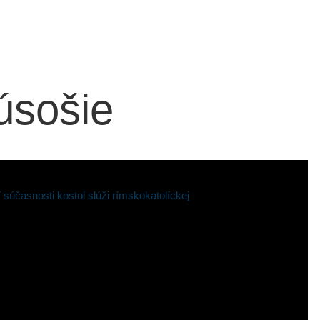
úsošie
súčasnosti kostol slúži rímskokatolíckej