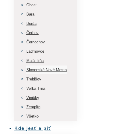
Obce:
Bara
Borša
Čerhov
Černochov
Ladmovce
Malá Tŕňa
Slovenské Nové Mesto
Trebišov
Veľká Tŕňa
Viničky
Zemplín
Všetko
Kde jesť a piť