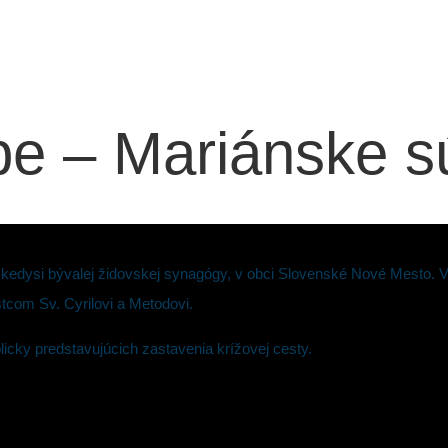
ĺpe – Mariánske s
kedysi bývalej židovskej synagógy, v obci Slovenské Nové Mesto. V 
tcom Sv. Cyrilovi a Metodovi.
cky predstavujúcich zastavenia krížovej cesty.