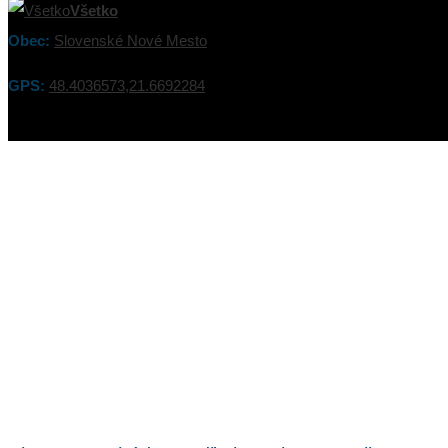
Všetko
Obec:
Slovenské Nové Mesto
GPS:
48.4036573,21.6692284