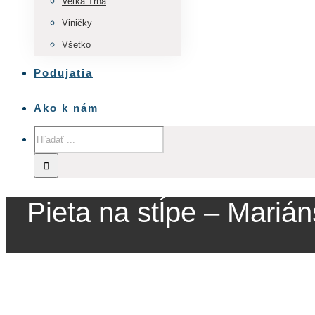
Veľká Tŕňa
Viničky
Všetko
Podujatia
Ako k nám
Pieta na stĺpe – Mariá