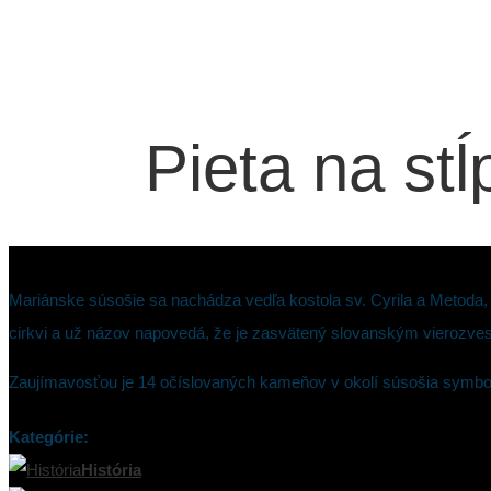
Pieta na st
Mariánske súsošie sa nachádza vedľa kostola sv. Cyrila a Metoda, 
cirkvi a už názov napovedá, že je zasvätený slovanským vierozves
Zaujímavosťou je 14 očíslovaných kameňov v okolí súsošia symboli
Kategórie:
História