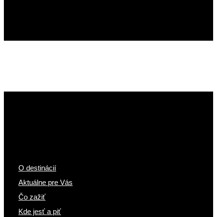
O destinácií
Aktuálne pre Vás
Čo zažiť
Kde jesť a piť