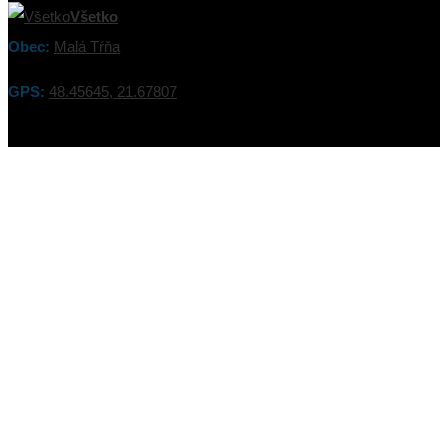
Všetko
Obec:
Malá Tŕňa
GPS:
48.45645, 21.67807