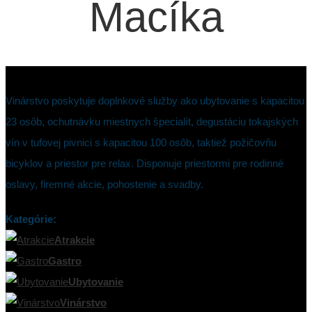
Macíka
Vinárstvo poskytuje doplnkové služby ako ubytovanie s kapacitou
23 osôb, ochutnávku miestnych špecialít, degustáciu tokajských
vín v tufovej pivnici s kapacitou 100 osôb, taktiež požičovňu
bicyklov a priestor pre relax. Disponuje priestormi pre rodinné
oslavy, firemné akcie, pohostenie a svadby.
Kategórie:
Atrakcie
Gastro
Ubytovanie
Vinárstvo