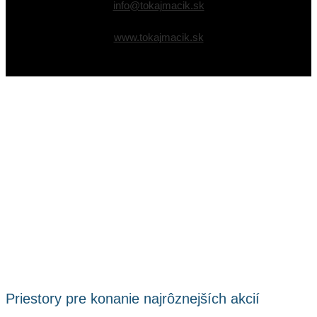
info@tokajmacik.sk
www.tokajmacik.sk
Priestory pre konanie najrôznejších akcií