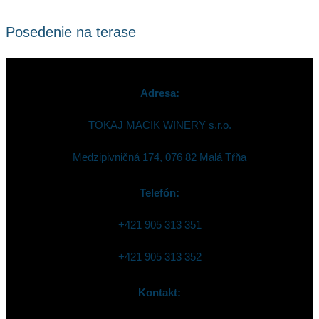
Posedenie na terase
Adresa:
TOKAJ MACIK WINERY s.r.o.
Medzipivničná 174, 076 82 Malá Tŕňa
Telefón:
+421 905 313 351
+421 905 313 352
Kontakt: