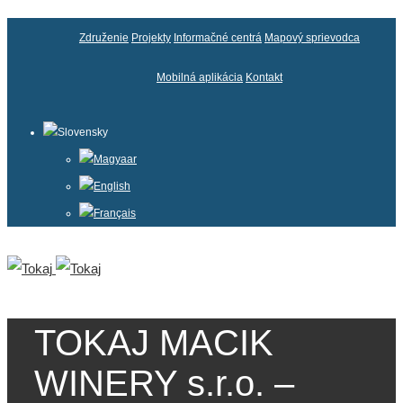
Združenie
Projekty
Informačné centrá
Mapový sprievodca
Mobilná aplikácia
Kontakt
Slovensky
Magyaar
English
Français
TOKAJ MACIK
WINERY s.r.o. –