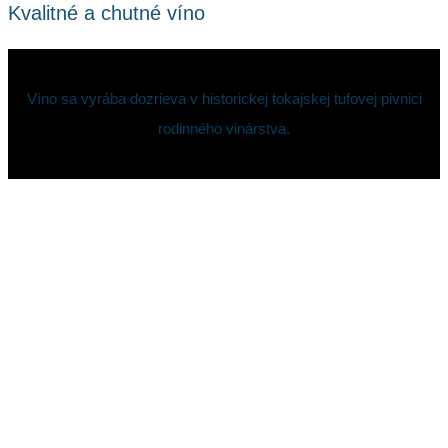
Kvalitné a chutné víno
Víno sa vyrába dozrieva v historickej tokajskej tufovej pivnici
rodinného vinárstva.