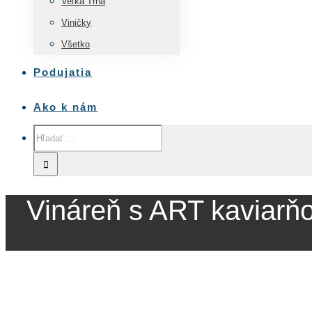
Veľká Tŕňa
Viničky
Všetko
Podujatia
Ako k nám
Vináreň s ART kaviarň