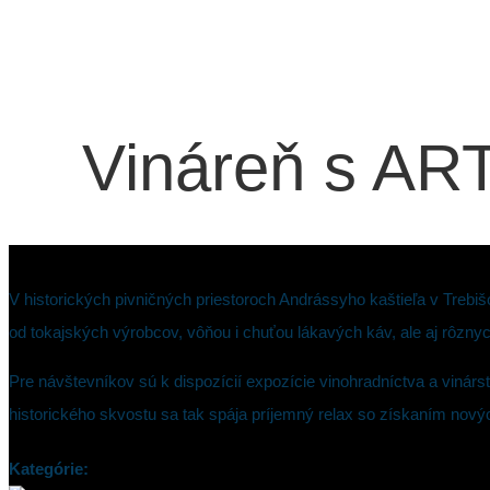
Vináreň s AR
V historických pivničných priestoroch Andrássyho kaštieľa v Trebiš
od tokajských výrobcov, vôňou i chuťou lákavých káv, ale aj rôznyc
Pre návštevníkov sú k dispozícií expozície vinohradníctva a vinár
historického skvostu sa tak spája príjemný relax so získaním novýc
Kategórie: