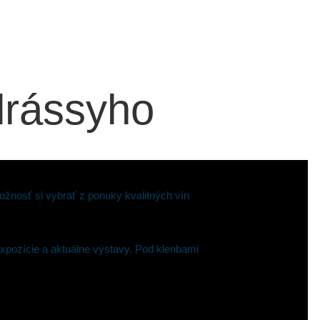
drássyho
ožnosť si vybrať z ponuky kvalitných vín
expozície a aktuálne výstavy. Pod klenbami