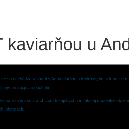
T kaviarňou u An
ove sa nachádza Vináreň s Art kaviarňou u Andrássyho, v ktorej je m
h iných nápojov a pochutín.
stva na Slovensku s archívom tokajských vín, ako aj muzeálne stále 
h informácií.