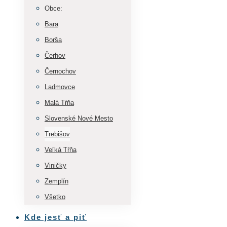
Obce:
Bara
Borša
Čerhov
Černochov
Ladmovce
Malá Tŕňa
Slovenské Nové Mesto
Trebišov
Veľká Tŕňa
Viničky
Zemplín
Všetko
Kde jesť a piť