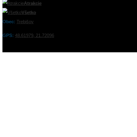
Atrakcie
Všetko
Obec:
Trebišov
GPS:
48.61979, 21.72096